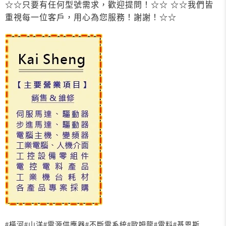
☆☆只要有任何型號需求，歡迎提問！☆☆ ☆☆我們皆
重視每一位客戶，用心為您服務！謝謝！☆☆
#橫河
#山洋
#電源供應器
#不斷電系統
#歐姆龍
#電料
#基恩斯