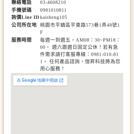
聯絡電話
03-4
6
0
8
210
手機號碼
0981
0
1
0
811
詢價Line ID
kaisheng105
公司所在地
桃園市平鎮區平東路573巷1弄48號1
F
服務時間
每週一到週五，AM08：30~PM18：
00， 週六跟週日固定公休！若有急
件需求請打客服專線：0981-010-81
1， 任何產品諮詢，愷昇科技將為您
用心服務！