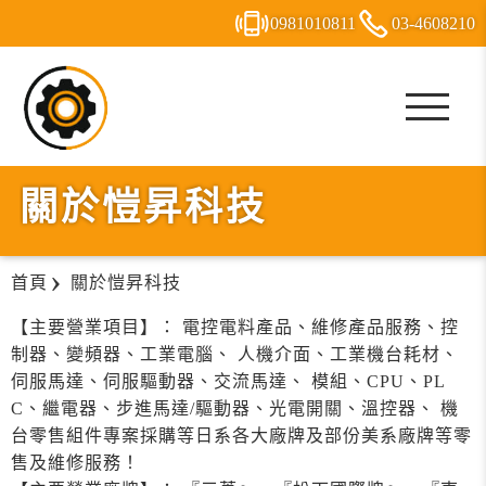
0981
0
1
0
811
03-4
6
0
8
210
關於愷昇科技
首頁
關於愷昇科技
【主要營業項目】： 電控電料產品、維修產品服務、控
制器、變頻器、工業電腦、 人機介面、工業機台耗材、
伺服馬達、伺服驅動器、交流馬達、 模組、CPU、PL
C、繼電器、步進馬達/驅動器、光電開關、溫控器、 機
台零售組件專案採購等日系各大廠牌及部份美系廠牌等零
售及維修服務！