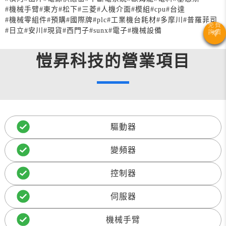
#機械手臂
#東方
#松下
#三菱
#人機介面
#模組
#cpu
#台達
#機械零組件
#預購
#國際牌
#plc
#工業機台耗材
#多摩川
#普羅菲司
#日立
#安川
#現貨
#西門子
#sunx
#電子
#機械設備
愷昇科技的營業項目
驅動器
變頻器
控制器
伺服器
機械手臂