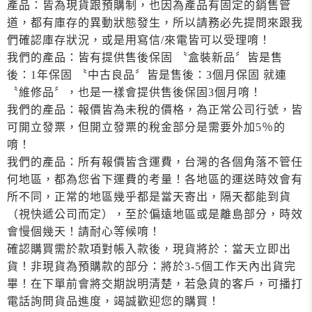
產品：皆為現貨跟預購制，也因為產品有固定的銷售管
道，都有庫存的異動狀態發生，所以請務必先提問來跟我
們確認庫存狀況，或是用寫信/來電皆可以受理唷！
我們的產品：皆有提供售後保固 〝盒裝新品〞皆是售
後：1年保固 〝中古良品〞皆是售後：3個月保固 就連
〝維修品〞，也是一樣會提供售後保固3個月唷！
我們的產品：報價皆為未稅的價格，為正常公司行號，皆
可開立發票，但開立發票的稅金部分是需要外加5％的
唷！
我們的產品：所有報價皆含運費，台灣的各個角落不管任
何地區，都為您省下運費的考量！各地區的運送時效會有
所不同，正常的地區幾乎都是當天寄出，隔天都能到貨
（視快遞公司而定），至於偏遠地區或是離島部分，時效
會慢個幾天！請耐心等候唷！
確認購買需於款項對帳入款後，現貨將於：當天立即出
貨！非現貨為預購款的部分：將於3-5個工作天內出貨完
畢！在下單前會將交期說明清楚，若急貨的客戶，可播打
電話詢問貨品進度，竭誠歡迎您的購買！